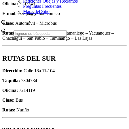
Peticiones Quejas y Reclamos
Oficina:
7207743
Preguntas Frecuentes
Mapa del Sitio
E-mail
: exsapa@yahoo.com.co
Clase:
Automóvil – Microbus
Rutas:
San Lorenzo – Ricaurte – Samaniego – Yacuanquer –
✕
Chachagüí – San Pablo – Taminango – Las Lajas
RUTAS DEL SUR
Dirección:
Calle 18a 11-104
Taquilla:
7304734
Oficina:
7214119
Clase:
Bus
Rutas:
Nariño