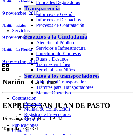
Nariño – La Florida
Entidades Reguladoras
Transparencia
9 noviembre, 2016
Informes de Gestión
Informes de Despachos
Procesos de Contratación
Nariño – Ipiales
Servicios
Servicios a la Ciudadanía
9 noviembre, 2016
Atención al Público
Servicios e Infraestructura
Nariño – La Florida
Directorio de Empresas
Rutas y Destinos
9 noviembre, 2016
Trámites en Línea
Terminal para Niños
Servicios a los transportadores
Nariño – La Cruz
Atención al Transportador
Trámites para Transportadores
Manual Operativo
Contratación
Procesos
EXPRESO SAN JUAN DE PASTO
Manual de Contratación
Registro de Proveedores
Dirección:
Cra. 6 Nro. 18A-42
SECOP
Publicaciones
Taquilla:
7307331
Contacto