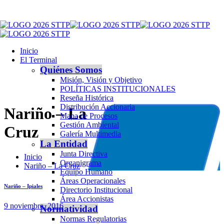
Inicio
El Terminal
Quiénes Somos
Misión, Visión y Objetivo
POLÍTICAS INSTITUCIONALES
Reseña Histórica
Distribución Accionaria
Nariño – La
Mapa de Procesos
Gestión Ambiental
Cruz
Galería Multimedia
La Entidad
Junta Directiva
Inicio
Organigrama
Nariño – La Cruz
Equipo Humano
Áreas Operacionales
Nariño – Ipiales
Directorio Institucional
Área Accionistas
9 noviembre, 2016
Normatividad
Normas Regulatorias