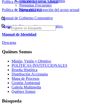
Peticiones Quejas y Reclamos
Política Prevención del acoso laboral
Preguntas Frecuentes
Mapa del Sitio
Política de Prevención y Atención del acoso sexual
Manual de Gobierno Corporativo
Manual de Etica y gobierno corporativo
✕
Manual de Identidad
Descarga
Quiénes Somos
Misión, Visión y Objetivo
POLÍTICAS INSTITUCIONALES
Reseña Histórica
Distribución Accionaria
Mapa de Procesos
Gestión Ambiental
Galería Multimedia
Quiénes Somos
Búsqueda