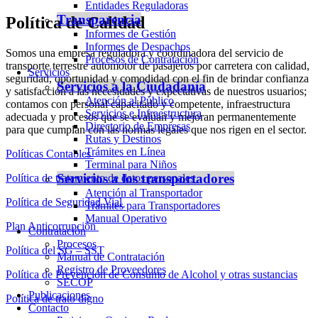
Entidades Reguladoras
Transparencia
Política
de Calidad
Informes de Gestión
Informes de Despachos
Somos una empresa reguladora y coordinadora del servicio de
Procesos de Contratación
transporte terrestre automotor de pasajeros por carretera con calidad,
Servicios
seguridad, oportunidad y comodidad con el fin de brindar confianza
Servicios a la Ciudadanía
y satisfacción a las necesidades y expectativas de nuestros usuarios;
Atención al Público
contamos con personal capacitado y competente, infraestructura
Servicios e Infraestructura
adecuada y procesos que se evalúan y mejoran permanentemente
Directorio de Empresas
para que cumplan con las normas legales que nos rigen en el sector.
Rutas y Destinos
Trámites en Línea
Políticas Contables
Terminal para Niños
Servicios a los transportadores
Política de tratamiento de datos personales
Atención al Transportador
Política de Seguridad Vial
Trámites para Transportadores
Manual Operativo
Plan Anticorrupción
Contratación
Procesos
Política del SG – SST
Manual de Contratación
Registro de Proveedores
Política de Prevención de Consumo de Alcohol y otras sustancias
SECOP
Publicaciones
Política de trato digno
Contacto