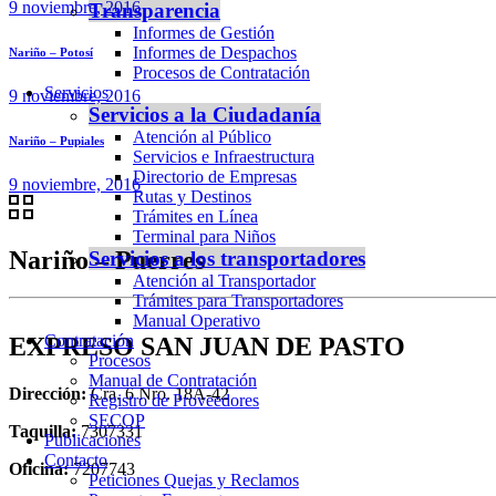
9 noviembre, 2016
Transparencia
Informes de Gestión
Informes de Despachos
Nariño – Potosí
Procesos de Contratación
Servicios
9 noviembre, 2016
Servicios a la Ciudadanía
Atención al Público
Nariño – Pupiales
Servicios e Infraestructura
Directorio de Empresas
9 noviembre, 2016
Rutas y Destinos
Trámites en Línea
Terminal para Niños
Nariño – Puerres
Servicios a los transportadores
Atención al Transportador
Trámites para Transportadores
Manual Operativo
Contratación
EXPRESO SAN JUAN DE PASTO
Procesos
Manual de Contratación
Dirección:
Cra. 6 Nro. 18A-42
Registro de Proveedores
SECOP
Taquilla:
7307331
Publicaciones
Contacto
Oficina:
7207743
Peticiones Quejas y Reclamos