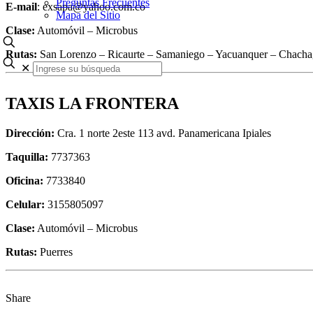
Preguntas Frecuentes
E-mail
: exsapa@yahoo.com.co
Mapa del Sitio
Clase:
Automóvil – Microbus
Rutas:
San Lorenzo – Ricaurte – Samaniego – Yacuanquer – Chachag
✕
TAXIS LA FRONTERA
Dirección:
Cra. 1 norte 2este 113 avd. Panamericana Ipiales
Taquilla:
7737363
Oficina:
7733840
Celular:
3155805097
Clase:
Automóvil – Microbus
Rutas:
Puerres
Share