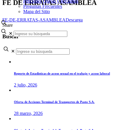
Peticiones Quejas y Reclamos
FE DE ERRATAS ASAMBLEA
Preguntas Frecuentes
Mapa del Sitio
FE-DE-ERRATAS-ASAMBLEA
Descarga
Share
✕
Buscar
✕
Reporte de Estadísticas de acoso sexual en el trabajo y acoso laboral
2 julio, 2026
Oferta de Acciones Terminal de Transportes de Pasto S.A.
28 marzo, 2026