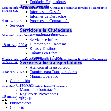
Entidades Reguladoras
Transparencia
Convocatoria y orden del día Asamblea General de accionistas Terminal de Transportes
de Pasto S.A.
Informes de Gestión
Informes de Despachos
4 marzo, 2024
Procesos de Contratación
Servicios
Servicios a la Ciudadanía
Atención al Público
Atención Oficinas Administrativas Jueves 21 de marzo
Servicios e Infraestructura
Directorio de Empresas
18 marzo, 2024
Rutas y Destinos
Trámites en Línea
Terminal para Niños
Convocatoria y orden del día Asamblea General de accionistas Terminal de Transportes
Servicios a los transportadores
de Pasto S.A.
Atención al Transportador
Trámites para Transportadores
4 marzo, 2024
Manual Operativo
Contratación
Procesos
Atención Oficinas Administrativas Jueves 21 de marzo
Manual de Contratación
Registro de Proveedores
18 marzo, 2024
SECOP
Publicaciones
Contacto