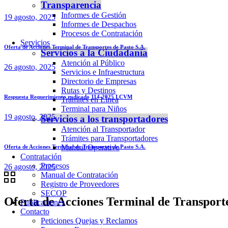
Transparencia
Informes de Gestión
19 agosto, 2025
Informes de Despachos
Procesos de Contratación
Servicios
Oferta de Acciones Terminal de Transportes de Pasto S.A.
Servicios a la Ciudadanía
Atención al Público
26 agosto, 2025
Servicios e Infraestructura
Directorio de Empresas
Rutas y Destinos
Respuesta Requerimiento radicado 114-2025 LCVM
Trámites en Línea
Terminal para Niños
19 agosto, 2025
Servicios a los transportadores
Atención al Transportador
Trámites para Transportadores
Manual Operativo
Oferta de Acciones Terminal de Transportes de Pasto S.A.
Contratación
Procesos
26 agosto, 2025
Manual de Contratación
Registro de Proveedores
SECOP
Oferta de Acciones Terminal de Transporte
Publicaciones
Contacto
Peticiones Quejas y Reclamos