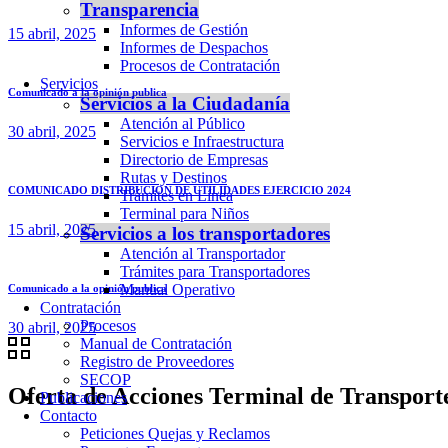
Transparencia
Informes de Gestión
15 abril, 2025
Informes de Despachos
Procesos de Contratación
Servicios
Comunicado a la opinión publica
Servicios a la Ciudadanía
Atención al Público
30 abril, 2025
Servicios e Infraestructura
Directorio de Empresas
Rutas y Destinos
COMUNICADO DISTRIBUCION DE UTILIDADES EJERCICIO 2024
Trámites en Línea
Terminal para Niños
15 abril, 2025
Servicios a los transportadores
Atención al Transportador
Trámites para Transportadores
Manual Operativo
Comunicado a la opinión publica
Contratación
Procesos
30 abril, 2025
Manual de Contratación
Registro de Proveedores
SECOP
Oferta de Acciones Terminal de Transporte
Publicaciones
Contacto
Peticiones Quejas y Reclamos