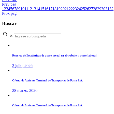
Prev pag
1
2
3
4
5
6
7
8
9
10
11
12
13
14
15
16
17
18
19
20
21
22
23
24
25
26
27
28
29
30
31
32
Prox pag
Buscar
✕
Reporte de Estadísticas de acoso sexual en el trabajo y acoso laboral
2 julio, 2026
Oferta de Acciones Terminal de Transportes de Pasto S.A.
28 marzo, 2026
Oferta de Acciones Terminal de Transportes de Pasto S.A.