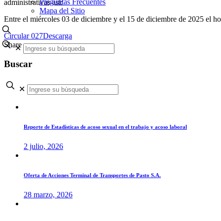
Preguntas Frecuentes
administrativas así:
Mapa del Sitio
Entre el miércoles 03 de diciembre y el 15 de diciembre de 2025 el hor
Circular 027
Descarga
Share
✕
Buscar
✕
Reporte de Estadísticas de acoso sexual en el trabajo y acoso laboral
2 julio, 2026
Oferta de Acciones Terminal de Transportes de Pasto S.A.
28 marzo, 2026