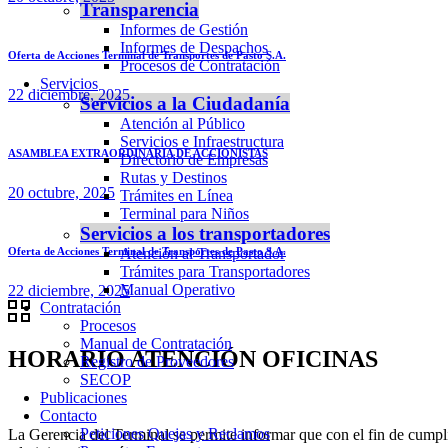
Transparencia
Informes de Gestión
Informes de Despachos
Oferta de Acciones Terminal de Transportes de Pasto S.A.
Procesos de Contratación
Servicios
22 diciembre, 2025
Servicios a la Ciudadanía
Atención al Público
Servicios e Infraestructura
ASAMBLEA EXTRAORDINARIA DE ACCIONISTAS
Directorio de Empresas
Rutas y Destinos
20 octubre, 2025
Trámites en Línea
Terminal para Niños
Servicios a los transportadores
Oferta de Acciones Terminal de Transportes de Pasto S.A.
Atención al Transportador
Trámites para Transportadores
Manual Operativo
22 diciembre, 2025
Contratación
Procesos
Manual de Contratación
HORARIO ATENCIÓN OFICINAS
Registro de Proveedores
SECOP
Publicaciones
Contacto
Peticiones Quejas y Reclamos
La Gerencia del Terminal se permite informar que con el fin de cumplir 